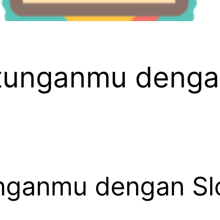
tunganmu denga
ganmu dengan Slo