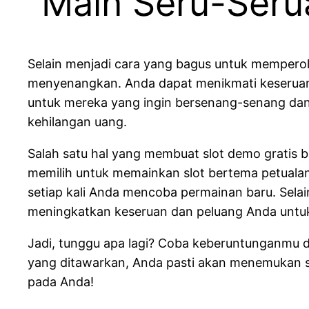
“Main Seru-Seru
Selain menjadi cara yang bagus untuk memperol
menyenangkan. Anda dapat menikmati keseruan d
untuk mereka yang ingin bersenang-senang dan m
kehilangan uang.
Salah satu hal yang membuat slot demo gratis 
memilih untuk memainkan slot bertema petualan
setiap kali Anda mencoba permainan baru. Selain 
meningkatkan keseruan dan peluang Anda untu
Jadi, tunggu apa lagi? Coba keberuntunganmu d
yang ditawarkan, Anda pasti akan menemukan s
pada Anda!