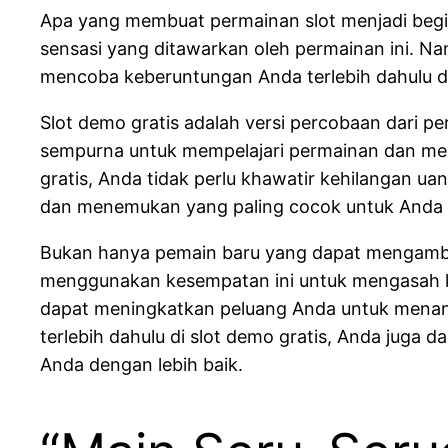
Apa yang membuat permainan slot menjadi begitu
sensasi yang ditawarkan oleh permainan ini. 
mencoba keberuntungan Anda terlebih dahulu d
Slot demo gratis adalah versi percobaan dari p
sempurna untuk mempelajari permainan dan me
gratis, Anda tidak perlu khawatir kehilangan
dan menemukan yang paling cocok untuk Anda 
Bukan hanya pemain baru yang dapat mengambil
menggunakan kesempatan ini untuk mengasah ke
dapat meningkatkan peluang Anda untuk menang
terlebih dahulu di slot demo gratis, Anda jug
Anda dengan lebih baik.