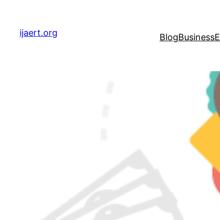
Skip
to
ijaert.org
Blog
Business
E
content