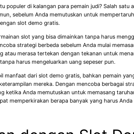
 populer di kalangan para pemain judi? Salah satu 
Namun, sebelum Anda memutuskan untuk mempertaruhka
engan slot demo gratis.
ermainan slot yang bisa dimainkan tanpa harus menggu
ncoba strategi berbeda sebelum Anda mulai memasa
 uang atau merasa tertekan dengan tekanan untuk m
tanpa harus mengeluarkan uang sepeser pun.
 manfaat dari slot demo gratis, bahkan pemain yan
terampilan mereka. Dengan mencoba berbagai strateg
 ketika Anda memutuskan untuk memasang taruhan y
a dapat memperkirakan berapa banyak yang harus An