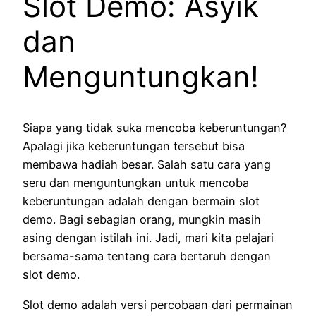
Slot Demo: Asyik
dan
Menguntungkan!
Siapa yang tidak suka mencoba keberuntungan?
Apalagi jika keberuntungan tersebut bisa
membawa hadiah besar. Salah satu cara yang
seru dan menguntungkan untuk mencoba
keberuntungan adalah dengan bermain slot
demo. Bagi sebagian orang, mungkin masih
asing dengan istilah ini. Jadi, mari kita pelajari
bersama-sama tentang cara bertaruh dengan
slot demo.
Slot demo adalah versi percobaan dari permainan