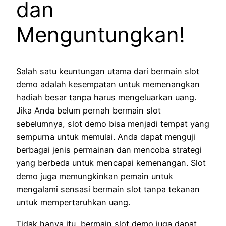
dan
Menguntungkan!
Salah satu keuntungan utama dari bermain slot
demo adalah kesempatan untuk memenangkan
hadiah besar tanpa harus mengeluarkan uang.
Jika Anda belum pernah bermain slot
sebelumnya, slot demo bisa menjadi tempat yang
sempurna untuk memulai. Anda dapat menguji
berbagai jenis permainan dan mencoba strategi
yang berbeda untuk mencapai kemenangan. Slot
demo juga memungkinkan pemain untuk
mengalami sensasi bermain slot tanpa tekanan
untuk mempertaruhkan uang.
Tidak hanya itu, bermain slot demo juga dapat