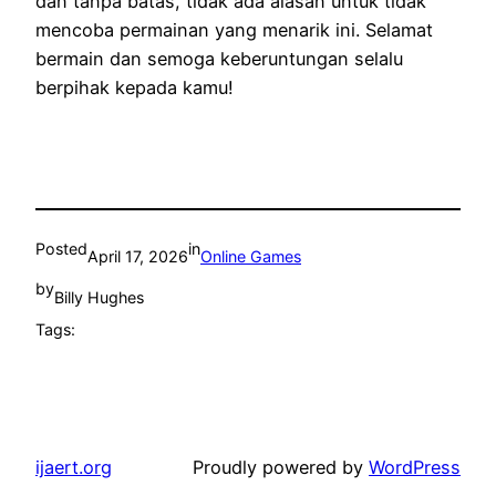
dan tanpa batas, tidak ada alasan untuk tidak
mencoba permainan yang menarik ini. Selamat
bermain dan semoga keberuntungan selalu
berpihak kepada kamu!
Posted
in
April 17, 2026
Online Games
by
Billy Hughes
Tags:
ijaert.org
Proudly powered by
WordPress