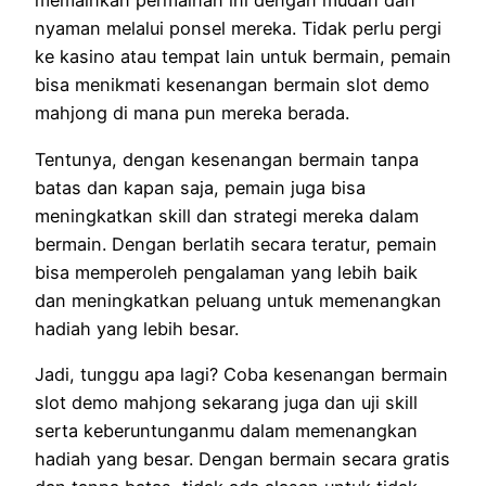
memainkan permainan ini dengan mudah dan
nyaman melalui ponsel mereka. Tidak perlu pergi
ke kasino atau tempat lain untuk bermain, pemain
bisa menikmati kesenangan bermain slot demo
mahjong di mana pun mereka berada.
Tentunya, dengan kesenangan bermain tanpa
batas dan kapan saja, pemain juga bisa
meningkatkan skill dan strategi mereka dalam
bermain. Dengan berlatih secara teratur, pemain
bisa memperoleh pengalaman yang lebih baik
dan meningkatkan peluang untuk memenangkan
hadiah yang lebih besar.
Jadi, tunggu apa lagi? Coba kesenangan bermain
slot demo mahjong sekarang juga dan uji skill
serta keberuntunganmu dalam memenangkan
hadiah yang besar. Dengan bermain secara gratis