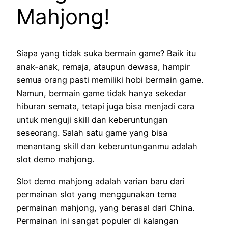
Mahjong!
Siapa yang tidak suka bermain game? Baik itu
anak-anak, remaja, ataupun dewasa, hampir
semua orang pasti memiliki hobi bermain game.
Namun, bermain game tidak hanya sekedar
hiburan semata, tetapi juga bisa menjadi cara
untuk menguji skill dan keberuntungan
seseorang. Salah satu game yang bisa
menantang skill dan keberuntunganmu adalah
slot demo mahjong.
Slot demo mahjong adalah varian baru dari
permainan slot yang menggunakan tema
permainan mahjong, yang berasal dari China.
Permainan ini sangat populer di kalangan