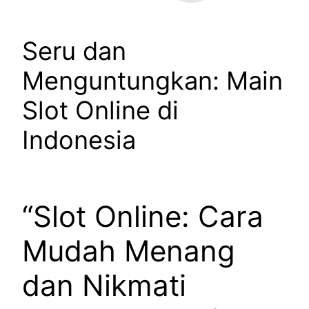
Seru dan
Menguntungkan: Main
Slot Online di
Indonesia
“Slot Online: Cara
Mudah Menang
dan Nikmati