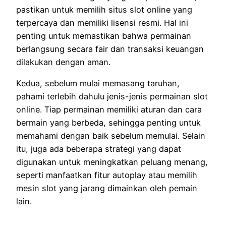
pastikan untuk memilih situs slot online yang
terpercaya dan memiliki lisensi resmi. Hal ini
penting untuk memastikan bahwa permainan
berlangsung secara fair dan transaksi keuangan
dilakukan dengan aman.
Kedua, sebelum mulai memasang taruhan,
pahami terlebih dahulu jenis-jenis permainan slot
online. Tiap permainan memiliki aturan dan cara
bermain yang berbeda, sehingga penting untuk
memahami dengan baik sebelum memulai. Selain
itu, juga ada beberapa strategi yang dapat
digunakan untuk meningkatkan peluang menang,
seperti manfaatkan fitur autoplay atau memilih
mesin slot yang jarang dimainkan oleh pemain
lain.