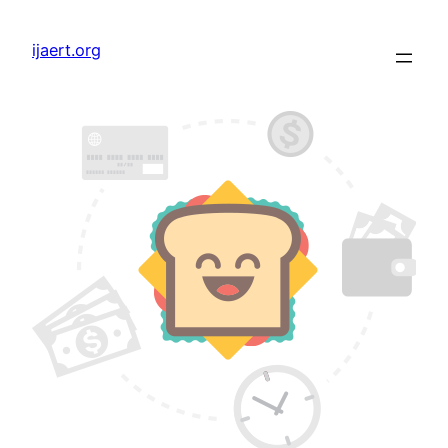
Skip
to
ijaert.org
content